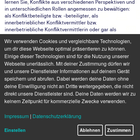
lernen Sie, Konflikte aus verschiedenen Perspektiven und
in unterschiedlichen Rollen angemessen zu bewältigen:
als Konfliktbeteiligte bzw. -beteiligter, als
innerbetrieblicher Konfliktvermittler bzw.
innerbetriebliche Konfliktvermittlerin oder gar als
Multiplikator bzw. Multiplikatorin. Sie lernen typische
Wir verwenden Cookies und vergleichbare Technologien,
Ursachen von Konflikten im Arbeitsalltag kennen und
um dir diese Webseite optimal präsentieren zu können.
verstehen, wie Sie darauf idealerweise reagieren können.
Einige dieser Technologien sind für die Nutzung unserer
Unsere erfahrenen Referentinnen und Referenten
Webseite unerlässlich. Mit deiner Zustimmung dürfen wir
präsentieren Ihnen einfach anwendbare
und unsere Dienstleister Informationen auf deinem Gerät
Verhaltensweisen und Gesprächstechniken, die Sie im
speichern und abrufen. Dabei werden deine Daten ohne
Konfliktfall einsetzen können. Damit Sie in realen
Situationen auch künftig souverän reagieren werden,
deine Einwilligung nicht an Dritte weitergegeben, die nicht
üben Sie in unserem Seminar anhand praxisnaher
direkt unsere Dienstleister sind. Deine Daten werden wir zu
Fallbeispiele diese intensiv und unter fachlicher
keinem Zeitpunkt für kommerzielle Zwecke verwenden.
Begleitung.
Impressum
|
Datenschutzerklärung
Das Ziel:
Bessere Zusammenarbeit durch guten
Umgang in Konfliktsituationen
Einstellen
Ablehnen
Zustimmen
Das Ergebnis:
Sie erkennen Konflikte frühzeitig und
reagieren angemessen