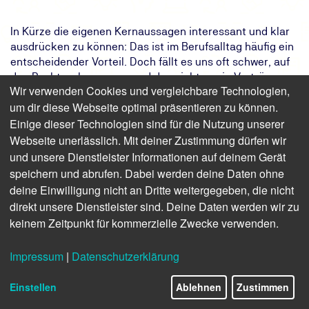
In Kürze die eigenen Kernaussagen interessant und klar
ausdrücken zu können: Das ist im Berufsalltag häufig ein
entscheidender Vorteil. Doch fällt es uns oft schwer, auf
den Punkt zu kommen – und das nicht nur in Vorträgen
Wir verwenden Cookies und vergleichbare Technologien,
oder Diskussionsrunden, sondern auch in Texten und
um dir diese Webseite optimal präsentieren zu können.
allgemein in der schriftlichen Kommunikation. Besonders
Einige dieser Technologien sind für die Nutzung unserer
Fach- und Führungskräfte müssen ihre Meinung und ihr
Anliegen prägnant und pointiert zugleich formulieren
Webseite unerlässlich. Mit deiner Zustimmung dürfen wir
können. Mit dem richtigen Handwerkszeug und etwas
und unsere Dienstleister Informationen auf deinem Gerät
Übung können Sie für diese Herausforderungen Ihre
speichern und abrufen. Dabei werden deine Daten ohne
Kommunikation spürbar verbessern. In diesem praktisch
deine Einwilligung nicht an Dritte weitergegeben, die nicht
ausgerichteten Seminar Kommunikation auf den Punkt
direkt unsere Dienstleister sind. Deine Daten werden wir zu
gebracht zeigen wir Ihnen, wie Sie Ihren Standpunkt klar
keinem Zeitpunkt für kommerzielle Zwecke verwenden.
und unmissverständlich kommunizieren. Überzeugen Sie
Ihre Leserinnen und Leser, Zuhörerinnen und Zuhörer
Impressum
|
Datenschutzerklärung
sowie Gesprächsteilnehmerinnen und
Gesprächsteilnehmer mit starken Botschaften.
Einstellen
Ablehnen
Zustimmen
Das Ziel:
Ihre Mitarbeiter können Texte prägnant