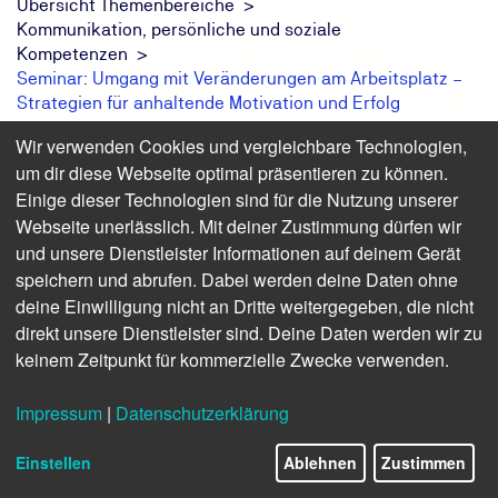
Übersicht Themenbereiche
Kommunikation, persönliche und soziale
Kompetenzen
Seminar: Umgang mit Veränderungen am Arbeitsplatz –
Strategien für anhaltende Motivation und Erfolg
Wir verwenden Cookies und vergleichbare Technologien,
um dir diese Webseite optimal präsentieren zu können.
Im Seminar Umgang mit Veränderungen am Arbeitsplatz
Einige dieser Technologien sind für die Nutzung unserer
entdecken Sie Ihre persönliche Stärke in Zeiten des
Webseite unerlässlich. Mit deiner Zustimmung dürfen wir
Wandels. Entwickeln Sie flexible Denkweisen, finden Sie
und unsere Dienstleister Informationen auf deinem Gerät
neue Handlungsspielräume und lernen Sie,
speichern und abrufen. Dabei werden deine Daten ohne
Veränderungen konstruktiv für sich zu nutzen. Mit
deine Einwilligung nicht an Dritte weitergegeben, die nicht
praktischen Tools, Zeit für Reflexion und Austausch
erhalten Sie Impulse für mehr Orientierung, Klarheit und
direkt unsere Dienstleister sind. Deine Daten werden wir zu
Selbstvertrauen im dynamischen Arbeitsalltag.
keinem Zeitpunkt für kommerzielle Zwecke verwenden.
Das Ziel:
Ihr Unternehmen profitiert von
Impressum
|
Datenschutzerklärung
Mitarbeitenden, die Veränderungen
effizienter meistern.
Einstellen
Ablehnen
Zustimmen
Das Ergebnis:
Sie entdecken Perspektiven, wachsen
daran und gewinnen Selbstvertrauen