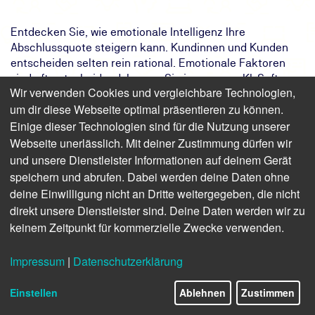
Entdecken Sie, wie emotionale Intelligenz Ihre
Abschlussquote steigern kann. Kundinnen und Kunden
entscheiden selten rein rational. Emotionale Faktoren
sind oft entscheidend. Lernen Sie in unserem KI-Soft-
Wir verwenden Cookies und vergleichbare Technologien,
Skill-Training, emotionale Mechanismen gezielt
um dir diese Webseite optimal präsentieren zu können.
einzusetzen, um Nähe, Vertrauen und Überzeugungskraft
Einige dieser Technologien sind für die Nutzung unserer
im Kundendialog zu stärken. Steigern Sie Ihre
Abschlusswahrscheinlichkeit durch den Einsatz
Webseite unerlässlich. Mit deiner Zustimmung dürfen wir
emotionaler Intelligenz.
und unsere Dienstleister Informationen auf deinem Gerät
speichern und abrufen. Dabei werden deine Daten ohne
Das Ziel:
Ihr Unternehmen stärkt Kundenbindung
deine Einwilligung nicht an Dritte weitergegeben, die nicht
und Vertrauen durch emotionale
direkt unsere Dienstleister sind. Deine Daten werden wir zu
Verkaufsstrategien.
keinem Zeitpunkt für kommerzielle Zwecke verwenden.
Das Ergebnis:
Sie können durch emotionale Trigger
und Storytelling Ihre Verkaufsdialoge
Impressum
|
Datenschutzerklärung
optimieren.
Ihr Weg:
Sie lernen im KI-Training der TÜV NORD
Akademie emotionales Verkaufen.
Einstellen
Ablehnen
Zustimmen