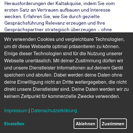
Herausforderungen der Kaltakquise, indem Sie vom
ersten Satz an Vertrauen aufbauen und Interesse
wecken. Erfahren Sie, wie Sie durch gezielte
Gesprächsführung Relevanz erzeugen und Ihre
Gesprächspartner strategisch überzeugen – ohne
Floskeln und Druck, aber mit nachhaltiger Wirkung.
Wir verwenden Cookies und vergleichbare Technologien,
Entwickeln Sie eine professionelle, sichere und
um dir diese Webseite optimal präsentieren zu können.
sympathische Ausstrahlung, erwecken Sie echtes
Einige dieser Technologien sind für die Nutzung unserer
Interesse bei neuen Kontakten und steigern Sie Ihre
Webseite unerlässlich. Mit deiner Zustimmung dürfen wir
Erfolgsquote in der telefonischen Akquise.
und unsere Dienstleister Informationen auf deinem Gerät
Das Ziel:
Unternehmen profitieren von erhöhter
speichern und abrufen. Dabei werden deine Daten ohne
Akquise-Erfolgsquote durch
deine Einwilligung nicht an Dritte weitergegeben, die nicht
professionelle Gesprächstechniken.
direkt unsere Dienstleister sind. Deine Daten werden wir zu
Das Ergebnis:
Sie bauen Vertrauen auf und wecken
keinem Zeitpunkt für kommerzielle Zwecke verwenden.
Interesse, um Ihre Erfolgsquote
nachhaltig zu steigern.
Impressum
|
Datenschutzerklärung
Ihr Weg:
Das KI-Training der TÜV NORD Akademie
Einstellen
Ablehnen
Zustimmen