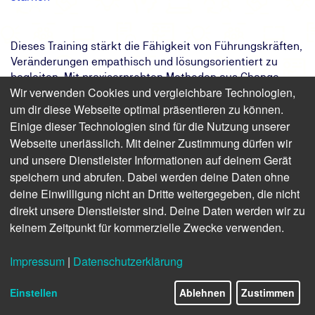
Dieses Training stärkt die Fähigkeit von Führungskräften,
Veränderungen empathisch und lösungsorientiert zu
begleiten. Mit praxiserprobten Methoden aus Change-
Wir verwenden Cookies und vergleichbare Technologien,
Management und Scenario Planning fördern Sie
um dir diese Webseite optimal präsentieren zu können.
Flexibilität und Innovationskraft im Team – und
entwickeln zugleich ihre eigene Resilienz weiter.
Einige dieser Technologien sind für die Nutzung unserer
Webseite unerlässlich. Mit deiner Zustimmung dürfen wir
Das Ziel:
Sie lernen, Veränderungen sicher und
und unsere Dienstleister Informationen auf deinem Gerät
empathisch zu gestalten.
speichern und abrufen. Dabei werden deine Daten ohne
Das Ergebnis:
Das Unternehmen gewinnt mehr
deine Einwilligung nicht an Dritte weitergegeben, die nicht
Anpassungsfähigkeit, Innovation und
direkt unsere Dienstleister sind. Deine Daten werden wir zu
Stabilität.
keinem Zeitpunkt für kommerzielle Zwecke verwenden.
Ihr Weg:
Das KI-Training der TÜV NORD Akademie
Impressum
|
Datenschutzerklärung
Finden Sie freie Termine für das Seminar
Einstellen
Ablehnen
Zustimmen