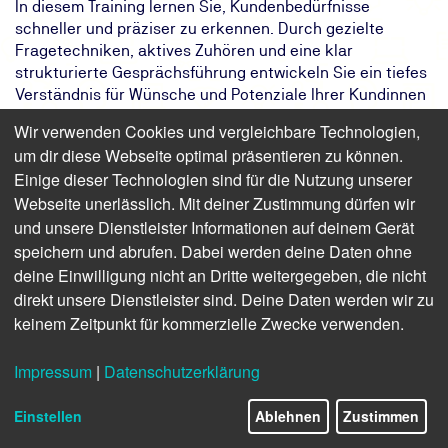
In diesem Training lernen Sie, Kundenbedürfnisse
schneller und präziser zu erkennen. Durch gezielte
Fragetechniken, aktives Zuhören und eine klar
strukturierte Gesprächsführung entwickeln Sie ein tiefes
Verständnis für Wünsche und Potenziale Ihrer Kundinnen
und Kunden. So steigern Sie Lösungsorientierung, bauen
Wir verwenden Cookies und vergleichbare Technologien,
Vertrauen auf und erzielen gemeinsam bessere
um dir diese Webseite optimal präsentieren zu können.
Ergebnisse.
Einige dieser Technologien sind für die Nutzung unserer
Das Ziel:
Ihr Unternehmen gewinnt präzisere
Webseite unerlässlich. Mit deiner Zustimmung dürfen wir
Bedarfsanalysen und stärkere
und unsere Dienstleister Informationen auf deinem Gerät
Kundenbindung.
speichern und abrufen. Dabei werden deine Daten ohne
Das Ergebnis:
Sie lernen, Kundenbedürfnisse klar zu
deine Einwilligung nicht an Dritte weitergegeben, die nicht
erkennen und gezielt zu erfragen.
direkt unsere Dienstleister sind. Deine Daten werden wir zu
Ihr Weg:
Das KI-Training der TÜV NORD Akademie
keinem Zeitpunkt für kommerzielle Zwecke verwenden.
Impressum
|
Datenschutzerklärung
Finden Sie freie Termine für das Seminar
Einstellen
Ablehnen
Zustimmen
KI-Training: Kundenbedürfnisse