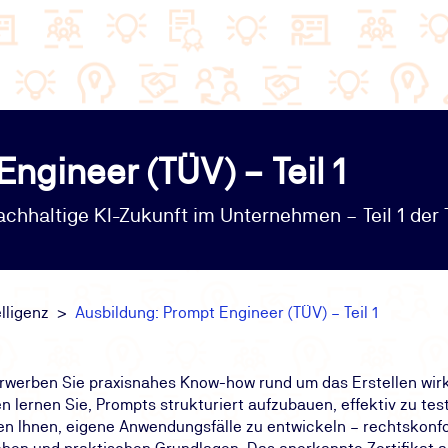
ngineer (TÜV) – Teil 1
achhaltige KI-Zukunft im Unternehmen – Teil 1 der T
lligenz
Ausbildung: Prompt Engineer (TÜV) – Teil 1
 erwerben Sie praxisnahes Know-how rund um das Erstellen wir
 lernen Sie, Prompts strukturiert aufzubauen, effektiv zu test
en Ihnen, eigene Anwendungsfälle zu entwickeln – rechtskonf