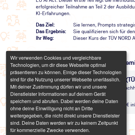
EU AI Act. Dieser erste Teil legt die method
erfolgreicher Teilnahme an Teil 2 der Ausbild
KI-Erfahrungen.
Das Ziel:
Sie lernen, Prompts strateg
Das Ergebnis:
Sie qualifizieren sich für d
Ihr Weg:
Dieser Kurs der TÜV NORD Ak
Wir verwenden Cookies und vergleichbare
Finden Sie freie Termine für das Sem
Technologien, um dir diese Webseite optimal
präsentieren zu können. Einige dieser Technologien
sind für die Nutzung unserer Webseite unerlässlich.
Ausbildung: Prompt Engineer (TÜV
Mit deiner Zustimmung dürfen wir und unsere
Professionelles Prompting für eine nachh
Dienstleister Informationen auf deinem Gerät
Engineer
speichern und abrufen. Dabei werden deine Daten
Präsenz/Online | 2 Tage | ab 1.535,10 € in
ohne deine Einwilligung nicht an Dritte
weitergegeben, die nicht direkt unsere Dienstleister
sind. Deine Daten werden wir zu keinem Zeitpunkt
für kommerzielle Zwecke verwenden.