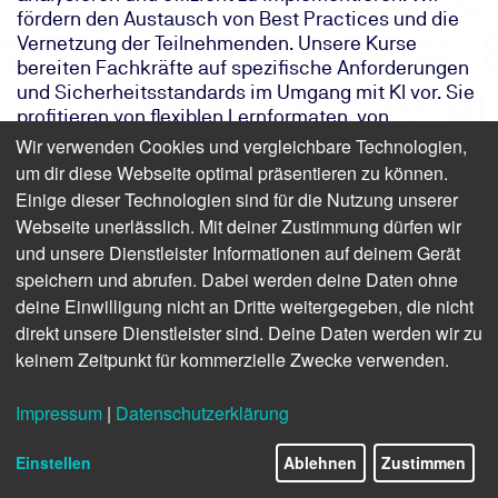
fördern den Austausch von Best Practices und die
Vernetzung der Teilnehmenden. Unsere Kurse
bereiten Fachkräfte auf spezifische Anforderungen
und Sicherheitsstandards im Umgang mit KI vor. Sie
profitieren von flexiblen Lernformaten, von
Präsenzseminaren bis zu Online-Modulen und
Wir verwenden Cookies und vergleichbare Technologien,
passen Ihren Lernprozess individuell an.
um dir diese Webseite optimal präsentieren zu können.
Einige dieser Technologien sind für die Nutzung unserer
Webseite unerlässlich. Mit deiner Zustimmung dürfen wir
Ihre Ansprechpartner
und unsere Dienstleister Informationen auf deinem Gerät
speichern und abrufen. Dabei werden deine Daten ohne
deine Einwilligung nicht an Dritte weitergegeben, die nicht
direkt unsere Dienstleister sind. Deine Daten werden wir zu
keinem Zeitpunkt für kommerzielle Zwecke verwenden.
Impressum
|
Datenschutzerklärung
Mein Name ist
Doreen Kirmse
Einstellen
Ablehnen
Zustimmen
Als Produktmanagerin für IT- und Datenschutz helfe ich
Ihnen gerne persönlich weiter