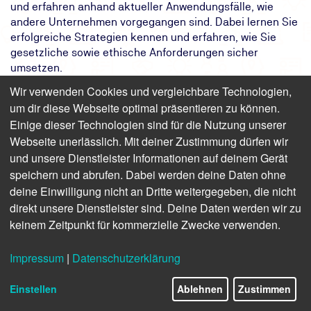
und erfahren anhand aktueller Anwendungsfälle, wie
andere Unternehmen vorgegangen sind. Dabei lernen Sie
erfolgreiche Strategien kennen und erfahren, wie Sie
gesetzliche sowie ethische Anforderungen sicher
umsetzen.
Wir verwenden Cookies und vergleichbare Technologien,
Das Ziel:
Echte Insights aus der Praxis zeigen, wie
um dir diese Webseite optimal präsentieren zu können.
KMUs durch KI echte
Einige dieser Technologien sind für die Nutzung unserer
Wettbewerbsvorteile erzielen können.
Webseite unerlässlich. Mit deiner Zustimmung dürfen wir
Das Ergebnis:
Sie entwickeln eine KI-Strategie für Ihr
Unternehmen, indem Sie aus den
und unsere Dienstleister Informationen auf deinem Gerät
Fehlern anderer lernen.
speichern und abrufen. Dabei werden deine Daten ohne
Ihr Weg:
Sie lernen anhand praxisnaher Use
deine Einwilligung nicht an Dritte weitergegeben, die nicht
Cases, wie Sie KI im Mittelstand gezielt
direkt unsere Dienstleister sind. Deine Daten werden wir zu
und erfolgreich nutzen.
keinem Zeitpunkt für kommerzielle Zwecke verwenden.
Impressum
|
Datenschutzerklärung
Finden Sie freie Termine für das Seminar
Einstellen
Ablehnen
Zustimmen
Kurs: KI Use Cases für den