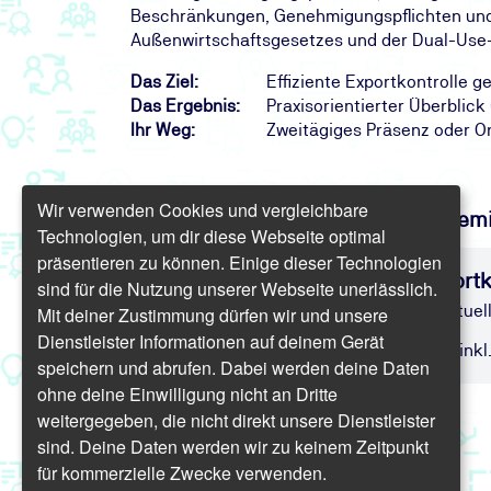
Beschränkungen, Genehmigungspflichten und 
Außenwirtschaftsgesetzes und der Dual-Use-
Das Ziel:
Effiziente Exportkontrolle 
Das Ergebnis:
Praxisorientierter Überblic
Ihr Weg:
Zweitägiges Präsenz oder O
Wir verwenden Cookies und vergleichbare
Finden Sie freie Termine für das Sem
Technologien, um dir diese Webseite optimal
präsentieren zu können. Einige dieser Technologien
Exportkontrolle Seminar: Exportk
sind für die Nutzung unserer Webseite unerlässlich.
Grundlagen der Exportkontrolle – aktuel
Mit deiner Zustimmung dürfen wir und unsere
Dienstleister Informationen auf deinem Gerät
Präsenz/Online | 2 16 | ab 1.047,20 € inkl
speichern und abrufen. Dabei werden deine Daten
ohne deine Einwilligung nicht an Dritte
weitergegeben, die nicht direkt unsere Dienstleister
sind. Deine Daten werden wir zu keinem Zeitpunkt
für kommerzielle Zwecke verwenden.