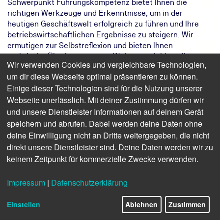
Schwerpunkt Führungskompetenz bietet Ihnen die
richtigen Werkzeuge und Erkenntnisse, um in der
heutigen Geschäftswelt erfolgreich zu führen und Ihre
betriebswirtschaftlichen Ergebnisse zu steigern. Wir
ermutigen zur Selbstreflexion und bieten Ihnen
praktische Überlegungen zur Weiterentwicklung Ihres
Wir verwenden Cookies und vergleichbare Technologien,
Führungsstils. Erfahren Sie, wie Sie Führungsleitbilder
um dir diese Webseite optimal präsentieren zu können.
entwickeln und die Führungskräfteentwicklung in Ihrem
Einige dieser Technologien sind für die Nutzung unserer
Unternehmen vorantreiben können. Gestalten Sie die
Webseite unerlässlich. Mit deiner Zustimmung dürfen wir
Führungskultur aktiv mit, um langfristigen Erfolg zu
und unsere Dienstleister Informationen auf deinem Gerät
gewährleisten.
speichern und abrufen. Dabei werden deine Daten ohne
Das Ziel:
Nutzen Sie als Kaufmännischer Leiter
deine Einwilligung nicht an Dritte weitergegeben, die nicht
Ihr volles Führungspotential
direkt unsere Dienstleister sind. Deine Daten werden wir zu
Das Ergebnis:
Sie sichern den nachhaltigen
keinem Zeitpunkt für kommerzielle Zwecke verwenden.
wirtschaftlichen Erfolg Ihres
Unternehmens
Impressum
|
Datenschutzerklärung
Ihr Weg:
Die zweitägige Weiterbildung der TÜV
NORD Akademie
Einstellen
Ablehnen
Zustimmen