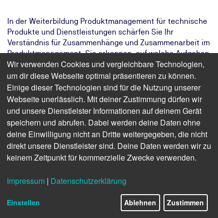
In der Weiterbildung Produktmanagement für technische
Produkte und Dienstleistungen schärfen Sie Ihr
Verständnis für Zusammenhänge und Zusammenarbeit im
Produktmanagement. Sie erkennen, auf welche Aufgaben
Wir verwenden Cookies und vergleichbare Technologien,
Sie sich konzentrieren sollten und lernen, Prozesse
um dir diese Webseite optimal präsentieren zu können.
entlang des gesamten Produktlebenszyklus zu definieren
und zu steuern. Außerdem werden Sie mit grundlegenden
Einige dieser Technologien sind für die Nutzung unserer
Methoden und den optimalen Einsatz in der Praxis
Webseite unerlässlich. Mit deiner Zustimmung dürfen wir
vertraut. So lernen Sie, bspw. Produktzielsetzungen und
und unsere Dienstleister Informationen auf deinem Gerät
Produktstrategien zu definieren, und können die Inhalte
speichern und abrufen. Dabei werden deine Daten ohne
und Nutzen von Businessplänen erstellen und
deine Einwilligung nicht an Dritte weitergegeben, die nicht
überzeugend präsentieren. Dabei lernen Sie auch, andere
direkt unsere Dienstleister sind. Deine Daten werden wir zu
Abteilungen und Personen besser in die Prozesse des
keinem Zeitpunkt für kommerzielle Zwecke verwenden.
Produktmanagements miteinzubeziehen, und
unterstützen den Vertrieb mit optimalen Inhalten für das
Impressum
|
Datenschutzerklärung
Marketing.
Das Ziel:
Höhere Wettbewerbsfähigkeit von
Einstellen
Ablehnen
Zustimmen
technischen Produkten und