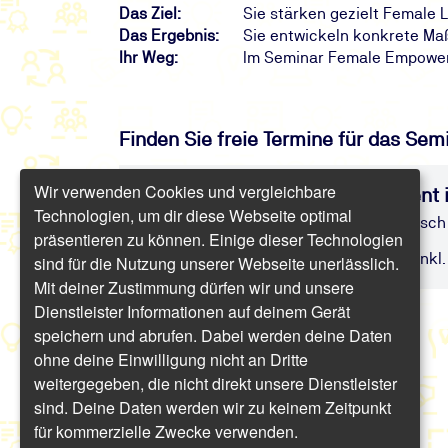
Das Ziel:
Sie stärken gezielt Female
Das Ergebnis:
Sie entwickeln konkrete M
Ihr Weg:
Im Seminar Female Empower
Finden Sie freie Termine für das Sem
Wir verwenden Cookies und vergleichbare
Seminar: Female Empowerment 
Technologien, um dir diese Webseite optimal
Female Leadership – Frauen strategisc
präsentieren zu können. Einige dieser Technologien
Präsenz/Online | 1 Tag | ab 880,60 € inkl.
sind für die Nutzung unserer Webseite unerlässlich.
Mit deiner Zustimmung dürfen wir und unsere
Dienstleister Informationen auf deinem Gerät
speichern und abrufen. Dabei werden deine Daten
ohne deine Einwilligung nicht an Dritte
weitergegeben, die nicht direkt unsere Dienstleister
sind. Deine Daten werden wir zu keinem Zeitpunkt
für kommerzielle Zwecke verwenden.