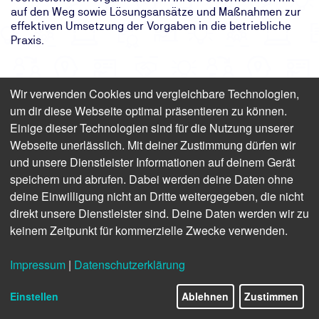
auf den Weg sowie Lösungsansätze und Maßnahmen zur
effektiven Umsetzung der Vorgaben in die betriebliche
Praxis.
Ihre Ansprechpartner
Wir verwenden Cookies und vergleichbare Technologien,
um dir diese Webseite optimal präsentieren zu können.
Einige dieser Technologien sind für die Nutzung unserer
Webseite unerlässlich. Mit deiner Zustimmung dürfen wir
und unsere Dienstleister Informationen auf deinem Gerät
speichern und abrufen. Dabei werden deine Daten ohne
deine Einwilligung nicht an Dritte weitergegeben, die nicht
direkt unsere Dienstleister sind. Deine Daten werden wir zu
Mein Name ist
Karsten Sonntag
keinem Zeitpunkt für kommerzielle Zwecke verwenden.
Als Produktmanager helfe ich Ihnen gerne persönlich
weiter
Impressum
|
Datenschutzerklärung
Anmeldung und Termine: 0800 8888 020
Einstellen
Ablehnen
Zustimmen
Fragen zu Inhalten: +49 511 998 62269
ksonntag@tuev-nord.de