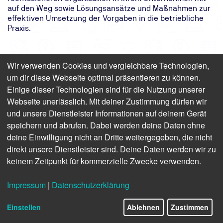
auf den Weg sowie Lösungsansätze und Maßnahmen zur
effektiven Umsetzung der Vorgaben in die betriebliche
Praxis.
Ihre Ansprechpartner
Wir verwenden Cookies und vergleichbare Technologien,
um dir diese Webseite optimal präsentieren zu können.
Einige dieser Technologien sind für die Nutzung unserer
Webseite unerlässlich. Mit deiner Zustimmung dürfen wir
und unsere Dienstleister Informationen auf deinem Gerät
speichern und abrufen. Dabei werden deine Daten ohne
deine Einwilligung nicht an Dritte weitergegeben, die nicht
direkt unsere Dienstleister sind. Deine Daten werden wir zu
Mein Name ist
Karsten Sonntag
keinem Zeitpunkt für kommerzielle Zwecke verwenden.
Als Produktmanager helfe ich Ihnen gerne persönlich
weiter
Impressum
|
Datenschutzerklärung
Anmeldung und Termine: 0800 8888 020
Einstellen
Ablehnen
Zustimmen
Fragen zu Inhalten: +49 511 998 62269
ksonntag@tuev-nord.de