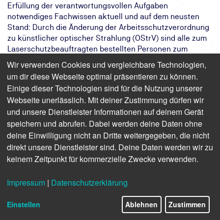
Erfüllung der verantwortungsvollen Aufgaben
notwendiges Fachwissen aktuell und auf dem neusten
Stand: Durch die Änderung der Arbeitsschutzverordnung
zu künstlicher optischer Strahlung (OStrV) sind alle zum
Laserschutzbeauftragten bestellten Personen zum
regelmäßigen Besuch von geeigneten
Wir verwenden Cookies und vergleichbare Technologien,
Fortbildungsveranstaltungen verpflichtet.
um dir diese Webseite optimal präsentieren zu können.
Einige dieser Technologien sind für die Nutzung unserer
Das Ziel:
Erfüllung der Arbeitsschutzverordnung
Webseite unerlässlich. Mit deiner Zustimmung dürfen wir
und sicherer Betrieb von Lasern
und unsere Dienstleister Informationen auf deinem Gerät
Das Ergebnis:
Ihr Fachwissen ist auf dem neuesten
Stand
speichern und abrufen. Dabei werden deine Daten ohne
Ihr Weg:
Eintägiges Online- oder Präsenzseminar
deine Einwilligung nicht an Dritte weitergegeben, die nicht
mit Teilnahmebescheinigung
direkt unsere Dienstleister sind. Deine Daten werden wir zu
keinem Zeitpunkt für kommerzielle Zwecke verwenden.
Finden Sie freie Termine für das Seminar
Impressum
|
Datenschutzerklärung
Einstellen
Ablehnen
Zustimmen
Laserschutzbeauftragter –