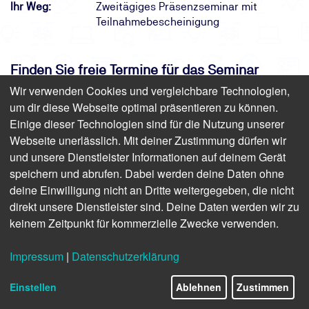
Ihr Weg:
Zweitägiges Präsenzseminar mit
Teilnahmebescheinigung
Finden Sie freie Termine für das Seminar
Wir verwenden Cookies und vergleichbare Technologien,
um dir diese Webseite optimal präsentieren zu können.
Befähigte Person zur Prüfung von
Einige dieser Technologien sind für die Nutzung unserer
Gasanlagen
Webseite unerlässlich. Mit deiner Zustimmung dürfen wir
und unsere Dienstleister Informationen auf deinem Gerät
Präsenz | 2 Tage | ab 1.273,30 € inkl. USt.
(1.070,00 € zzgl. USt.)
speichern und abrufen. Dabei werden deine Daten ohne
deine Einwilligung nicht an Dritte weitergegeben, die nicht
direkt unsere Dienstleister sind. Deine Daten werden wir zu
keinem Zeitpunkt für kommerzielle Zwecke verwenden.
Impressum
|
Datenschutzerklärung
Einstellen
Ablehnen
Zustimmen