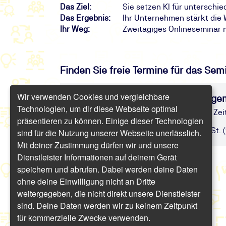
Das Ziel:
Sie setzen KI für unterschie
Das Ergebnis:
Ihr Unternehmen stärkt die
Ihr Weg:
Zweitägiges Onlineseminar 
Finden Sie freie Termine für das Sem
Wir verwenden Cookies und vergleichbare
Workshop: KI im Projektmanage
Technologien, um dir diese Webseite optimal
Erfolgreiches Projektmanagement in Zei
präsentieren zu können. Einige dieser Technologien
Online | 2 Tage | ab 1.475,60 € inkl. USt. 
sind für die Nutzung unserer Webseite unerlässlich.
Mit deiner Zustimmung dürfen wir und unsere
Dienstleister Informationen auf deinem Gerät
speichern und abrufen. Dabei werden deine Daten
ohne deine Einwilligung nicht an Dritte
weitergegeben, die nicht direkt unsere Dienstleister
sind. Deine Daten werden wir zu keinem Zeitpunkt
für kommerzielle Zwecke verwenden.