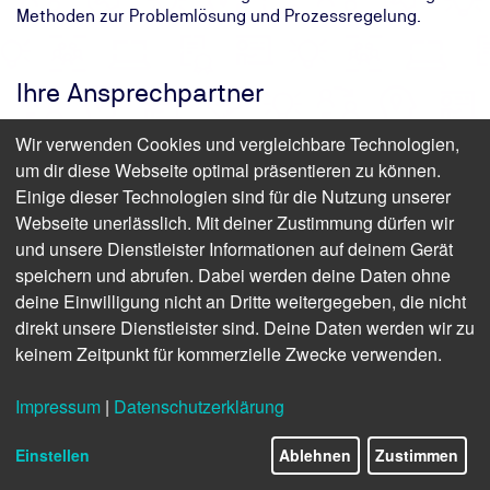
Methoden zur Problemlösung und Prozessregelung.
Ihre Ansprechpartner
Wir verwenden Cookies und vergleichbare Technologien,
um dir diese Webseite optimal präsentieren zu können.
Einige dieser Technologien sind für die Nutzung unserer
Webseite unerlässlich. Mit deiner Zustimmung dürfen wir
und unsere Dienstleister Informationen auf deinem Gerät
speichern und abrufen. Dabei werden deine Daten ohne
Mein Name ist
Silke Liehr
deine Einwilligung nicht an Dritte weitergegeben, die nicht
Als Produktmanagerin helfe ich Ihnen gerne persönlich
direkt unsere Dienstleister sind. Deine Daten werden wir zu
weiter
keinem Zeitpunkt für kommerzielle Zwecke verwenden.
Anmeldung und Termine: 0800 8888 020
Impressum
|
Datenschutzerklärung
Fragen zu Inhalten: +49 511 9986 2087
sliehr@tuev-nord.de
Einstellen
Ablehnen
Zustimmen