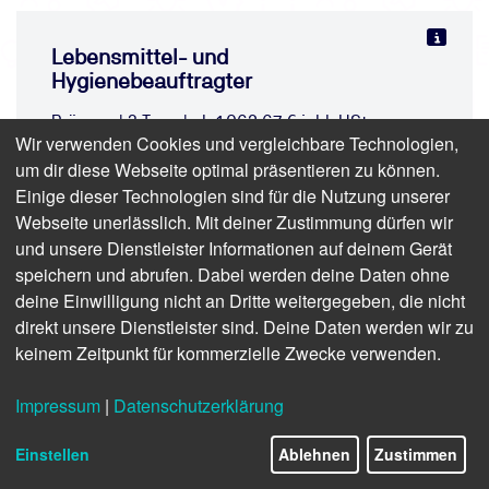
Lebensmittel- und
Hygienebeauftragter
Präsenz | 3 Tage | ab 1.062,67 € inkl. USt.
Wir verwenden Cookies und vergleichbare Technologien,
(893,00 € zzgl. USt.)
um dir diese Webseite optimal präsentieren zu können.
Einige dieser Technologien sind für die Nutzung unserer
Webseite unerlässlich. Mit deiner Zustimmung dürfen wir
und unsere Dienstleister Informationen auf deinem Gerät
speichern und abrufen. Dabei werden deine Daten ohne
deine Einwilligung nicht an Dritte weitergegeben, die nicht
direkt unsere Dienstleister sind. Deine Daten werden wir zu
keinem Zeitpunkt für kommerzielle Zwecke verwenden.
Impressum
|
Datenschutzerklärung
Einstellen
Ablehnen
Zustimmen