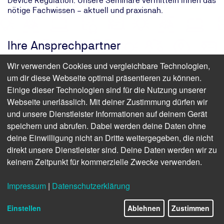
Device Regulation. Unsere Seminare vermitteln Ihnen das
nötige Fachwissen – aktuell und praxisnah.
Ihre Ansprechpartner
Wir verwenden Cookies und vergleichbare Technologien,
um dir diese Webseite optimal präsentieren zu können.
Einige dieser Technologien sind für die Nutzung unserer
Webseite unerlässlich. Mit deiner Zustimmung dürfen wir
und unsere Dienstleister Informationen auf deinem Gerät
speichern und abrufen. Dabei werden deine Daten ohne
deine Einwilligung nicht an Dritte weitergegeben, die nicht
Mein Name ist
Silke Liehr
Als Produktmanagerin helfe ich Ihnen gerne persönlich
direkt unsere Dienstleister sind. Deine Daten werden wir zu
weiter
keinem Zeitpunkt für kommerzielle Zwecke verwenden.
Anmeldung und Termine: 0800 8888 020
Impressum
|
Datenschutzerklärung
Fragen zu Inhalten: +49 511 9986 2087
sliehr@tuev-nord.de
Einstellen
Ablehnen
Zustimmen