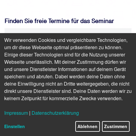
Finden Sie freie Termine für das Seminar
Wir verwenden Cookies und vergleichbare Technologien,
QMB für Medizinprodukte nach DIN
um dir diese Webseite optimal präsentieren zu können.
EN ISO 13485 (TÜV) -Prüfung-
Einige dieser Technologien sind für die Nutzung unserer
Online-Prüfung/Prüfung | 2 Stunden | ab
Webseite unerlässlich. Mit deiner Zustimmung dürfen wir
404,60 € inkl. USt. (340,00 € zzgl. USt.)
und unsere Dienstleister Informationen auf deinem Gerät
speichern und abrufen. Dabei werden deine Daten ohne
deine Einwilligung nicht an Dritte weitergegeben, die nicht
direkt unsere Dienstleister sind. Deine Daten werden wir zu
keinem Zeitpunkt für kommerzielle Zwecke verwenden.
Impressum
|
Datenschutzerklärung
Einstellen
Ablehnen
Zustimmen