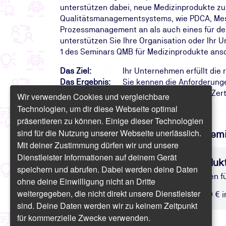
unterstützen dabei, neue Medizinprodukte zu
Qualitätsmanagementsystems, wie PDCA, Mess
Prozessmanagement an als auch eines für de
unterstützen Sie Ihre Organisation oder Ihr 
1 des Seminars QMB für Medizinprodukte ansch
Das Ziel:
Ihr Unternehmen erfüllt die
Das Ergebnis:
Sie kennen die Anforderunge
Ihr Weg:
Der dreitägige Teil 1 des Z
Wir verwenden Cookies und vergleichbare
Technologien, um dir diese Webseite optimal
präsentieren zu können. Einige dieser Technologien
sind für die Nutzung unserer Webseite unerlässlich.
Finden Sie freie Termine für das Sem
Mit deiner Zustimmung dürfen wir und unsere
Dienstleister Informationen auf deinem Gerät
Seminar: QMB für Medizinprodukt
speichern und abrufen. Dabei werden deine Daten
Ausbildung zum Qualitätsbeauftragten 
ohne deine Einwilligung nicht an Dritte
weitergegeben, die nicht direkt unsere Dienstleister
Präsenz/Online | 3 Tage | ab 1.844,50 € in
sind. Deine Daten werden wir zu keinem Zeitpunkt
für kommerzielle Zwecke verwenden.