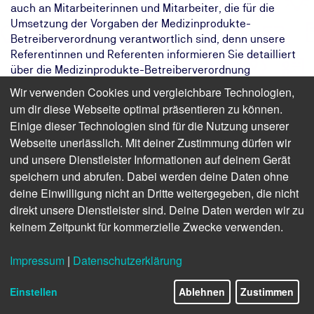
auch an Mitarbeiterinnen und Mitarbeiter, die für die
Umsetzung der Vorgaben der Medizinprodukte-
Betreiberverordnung verantwortlich sind, denn unsere
Referentinnen und Referenten informieren Sie detailliert
über die Medizinprodukte-Betreiberverordnung
(MPBetreibV) und die weiteren relevanten gesetzlichen
Wir verwenden Cookies und vergleichbare Technologien,
Vorschriften.
um dir diese Webseite optimal präsentieren zu können.
Einige dieser Technologien sind für die Nutzung unserer
Das Ziel:
Ihr Unternehmen weist nach, dass es
Webseite unerlässlich. Mit deiner Zustimmung dürfen wir
medizinische Produkte
und unsere Dienstleister Informationen auf deinem Gerät
verantwortungsbewusst herstellt
Das Ergebnis:
Sie kennen die Aufgaben, Rechte und
speichern und abrufen. Dabei werden deine Daten ohne
Pflichten eines Beauftragen für
deine Einwilligung nicht an Dritte weitergegeben, die nicht
Medizinproduktesicherheit
direkt unsere Dienstleister sind. Deine Daten werden wir zu
Ihr Weg:
Eintägiges Online- oder Präsenzseminar
keinem Zeitpunkt für kommerzielle Zwecke verwenden.
mit Teilnahmebescheinigung
Impressum
|
Datenschutzerklärung
Finden Sie freie Termine für das Seminar
Einstellen
Ablehnen
Zustimmen