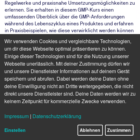
Regelwerke und praxisnahe Umsetzungsmöglichkeiten zu
erlernen. Sie erhalten in diesem GMP-Kurs einen
umfassenden Überblick über die GMP-Anforderungen
während des Lebenszyklus eines Produktes und erfahren
in Praxisbeispielen, wie diese verwirklicht werden können
oder was es zu vermeiden gilt. Darüber hinaus bietet
Wir verwenden Cookies und vergleichbare Technologien,
Ihnen unser GMP-Kurs das Erlernen wichtiger Elemente
um dir diese Webseite optimal präsentieren zu können.
und Tools des Qualitäts- und Risikomanagements.
Einige dieser Technologien sind für die Nutzung unserer
Webseite unerlässlich. Mit deiner Zustimmung dürfen wir
Das Ziel:
Ihr Unternehmen gewährleistet eine
hohe Produktqualität und erfüllt
und unsere Dienstleister Informationen auf deinem Gerät
gesetzliche Vorgaben
speichern und abrufen. Dabei werden deine Daten ohne
Das Ergebnis:
Sie beherrschen die Grundlagen des
deine Einwilligung nicht an Dritte weitergegeben, die nicht
Qualitätsmanagement nach GMP und
direkt unsere Dienstleister sind. Deine Daten werden wir zu
können sie umsetzen
keinem Zeitpunkt für kommerzielle Zwecke verwenden.
Ihr Weg:
Zweitägiges Online- oder
Präsenzseminar mit
Impressum
|
Datenschutzerklärung
Teilnahmebescheinigung
Einstellen
Ablehnen
Zustimmen
Finden Sie freie Termine für das Seminar