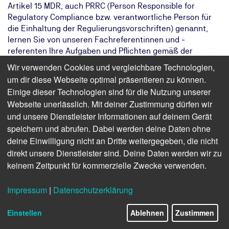
Artikel 15 MDR, auch PRRC (Person Responsible for
Regulatory Compliance bzw. verantwortliche Person für
die Einhaltung der Regulierungsvorschriften) genannt,
lernen Sie von unseren Fachreferentinnen und -
referenten Ihre Aufgaben und Pflichten gemäß der
Medical Device Regulation (MDR) Artikel 15 kennen. Die
Wir verwenden Cookies und vergleichbare Technologien,
Inhalte des Seminars reichen von den gesetzlichen
um dir diese Webseite optimal präsentieren zu können.
Anforderungen an die verantwortliche Person über deren
Einige dieser Technologien sind für die Nutzung unserer
Aufgaben und Verantwortungen bis hin zu möglichen
Webseite unerlässlich. Mit deiner Zustimmung dürfen wir
Sonderregelungen bei Kleinunternehmen.
und unsere Dienstleister Informationen auf deinem Gerät
Das Ziel:
Sie setzen die Anforderungen des
speichern und abrufen. Dabei werden deine Daten ohne
Artikels 15 der MDR erfolgreich in Ihrem
deine Einwilligung nicht an Dritte weitergegeben, die nicht
Unternehmen um.
direkt unsere Dienstleister sind. Deine Daten werden wir zu
Das Ergebnis:
Sie besitzen umfangreiche Kenntnisse
keinem Zeitpunkt für kommerzielle Zwecke verwenden.
der Aufgaben und Pflichten der
verantwortlichen Person.
Impressum
|
Datenschutzerklärung
Ihr Weg:
Sie nehmen am eintägigen Online- oder
Präsenzseminar der TÜV NORD
Einstellen
Ablehnen
Zustimmen
Akademie teil.