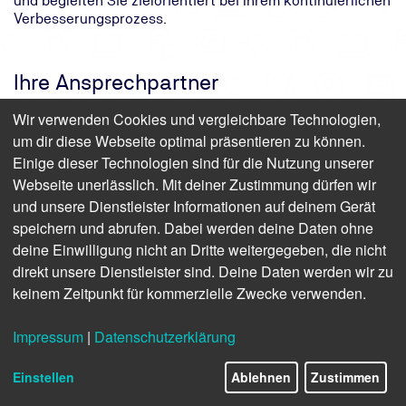
und begleiten Sie zielorientiert bei Ihrem kontinuierlichen
Verbesserungsprozess.
Ihre Ansprechpartner
Wir verwenden Cookies und vergleichbare Technologien,
um dir diese Webseite optimal präsentieren zu können.
Einige dieser Technologien sind für die Nutzung unserer
Webseite unerlässlich. Mit deiner Zustimmung dürfen wir
und unsere Dienstleister Informationen auf deinem Gerät
speichern und abrufen. Dabei werden deine Daten ohne
deine Einwilligung nicht an Dritte weitergegeben, die nicht
Mein Name ist
Silke Liehr
Als Produktmanagerin helfe ich Ihnen gerne persönlich
direkt unsere Dienstleister sind. Deine Daten werden wir zu
weiter
keinem Zeitpunkt für kommerzielle Zwecke verwenden.
Anmeldung und Termine: 0800 8888 020
Impressum
|
Datenschutzerklärung
Fragen zu Inhalten: +49 511 9986 2087
sliehr@tuev-nord.de
Einstellen
Ablehnen
Zustimmen