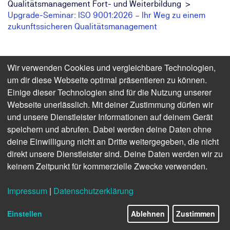
Qualitätsmanagement Fort- und Weiterbildung
Upgrade-Seminar: ISO 9001:2026 – Ihr Weg zu einem
zukunftssicheren Qualitätsmanagement
Die ISO 9001:2026 steht vor der Finalisierung – mit
Wir verwenden Cookies und vergleichbare Technologien,
möglichen Auswirkungen auf
um dir diese Webseite optimal präsentieren zu können.
Qualitätsmanagementsysteme. Dieses eintägige Seminar
Einige dieser Technologien sind für die Nutzung unserer
informiert Sie über die aktuellen Änderungen und den
Webseite unerlässlich. Mit deiner Zustimmung dürfen wir
Entwurfsstand der ISO 9001 sowie ISO 9000. Zusätzlich
und unsere Dienstleister Informationen auf deinem Gerät
beleuchten wir zentrale Zukunftsthemen wie
speichern und abrufen. Dabei werden deine Daten ohne
Nachhaltigkeit, Klimawandel, Digitalisierung und
deine Einwilligung nicht an Dritte weitergegeben, die nicht
Künstliche Intelligenz im Kontext der ISO 9001-
direkt unsere Dienstleister sind. Deine Daten werden wir zu
Neuerungen. Im Anschluss an die Schulung erhalten Sie
eine Teilnahmebescheinigung, mit der Sie Ihre Kenntnisse
keinem Zeitpunkt für kommerzielle Zwecke verwenden.
in Bezug auf die Revision der ISO 9001 nachweisen
können. Das Seminar richtet sich an Fach- und
Impressum
|
Datenschutzerklärung
Führungskräfte im Qualitätsmanagement sowie an
Unternehmen, die ihr QM-System zukunftssicher
Einstellen
Ablehnen
Zustimmen
aufstellen möchten.