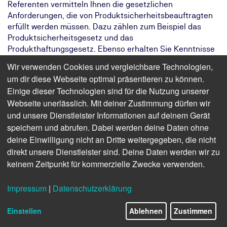
Referenten vermitteln Ihnen die gesetzlichen
Anforderungen, die von Produktsicherheitsbeauftragten
erfüllt werden müssen. Dazu zählen zum Beispiel das
Produktsicherheitsgesetz und das
Produkthaftungsgesetz. Ebenso erhalten Sie Kenntnisse
über die Anforderungen an die Dokumentation und
Wir verwenden Cookies und vergleichbare Technologien,
Risikobewertung. Als PSB ist es Ihre Aufgabe, sowohl
um dir diese Webseite optimal präsentieren zu können.
Fehler in der Produktentwicklungs- und während der
Einige dieser Technologien sind für die Nutzung unserer
Fertigungsphase zu vermeiden als auch die
Webseite unerlässlich. Mit deiner Zustimmung dürfen wir
Informationsqualität und die dafür benötigten Dokumente
und unsere Dienstleister Informationen auf deinem Gerät
sicherzustellen. Zur Festigung des Gelernten zeigen wir
speichern und abrufen. Dabei werden deine Daten ohne
Ihnen wie sie mit Hilfe von FMEA und anderen Methoden
deine Einwilligung nicht an Dritte weitergegeben, die nicht
zu einer qualifizierten Überprüfung von Konstruktionen
erstellen.
direkt unsere Dienstleister sind. Deine Daten werden wir zu
keinem Zeitpunkt für kommerzielle Zwecke verwenden.
Das Ziel:
Ihr Unternehmen vermeidet Risiken,
handelt rechtssicher und erfüllt
Impressum
|
Datenschutzerklärung
kundenspezifische Anforderungen
Das Ergebnis:
Sie kennen rechtliche Anforderungen
Einstellen
Ablehnen
Zustimmen
zur Produktsicherheit und können QM-
Methoden einsetzen