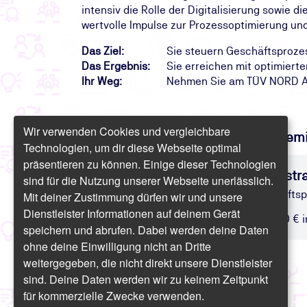
intensiv die Rolle der Digitalisierung sowie 
wertvolle Impulse zur Prozessoptimierung un
Das Ziel:
Sie steuern Geschäftsprozess
Das Ergebnis:
Sie erreichen mit optimiert
Ihr Weg:
Nehmen Sie am TÜV NORD Aka
Wir verwenden Cookies und vergleichbare
Finden Sie freie Termine für das Sem
Technologien, um dir diese Webseite optimal
präsentieren zu können. Einige dieser Technologien
Seminar: Geschäftsprozesse stra
sind für die Nutzung unserer Webseite unerlässlich.
Weiterbildung Strategisches Geschäft
Mit deiner Zustimmung dürfen wir und unsere
Dienstleister Informationen auf deinem Gerät
Präsenz/Online | 2 Tage | ab 1.404,20 € in
speichern und abrufen. Dabei werden deine Daten
ohne deine Einwilligung nicht an Dritte
weitergegeben, die nicht direkt unsere Dienstleister
sind. Deine Daten werden wir zu keinem Zeitpunkt
für kommerzielle Zwecke verwenden.