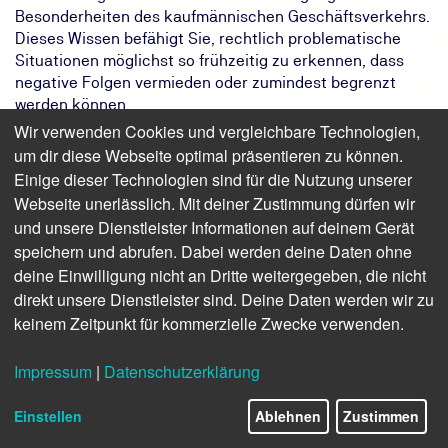
Besonderheiten des kaufmännischen Geschäftsverkehrs.
Dieses Wissen befähigt Sie, rechtlich problematische
Situationen möglichst so frühzeitig zu erkennen, dass
negative Folgen vermieden oder zumindest begrenzt
werden können.
Wir verwenden Cookies und vergleichbare Technologien,
Das Ziel:
Ihr Unternehmen erkennt
um dir diese Webseite optimal präsentieren zu können.
vertragsrechtliche Risiken und
Einige dieser Technologien sind für die Nutzung unserer
vermeidet Haftungsstrafen
Webseite unerlässlich. Mit deiner Zustimmung dürfen wir
Das Ergebnis:
Sie verstehen die wichtigen rechtlichen
und unsere Dienstleister Informationen auf deinem Gerät
Grundlagen des Kauf- und
speichern und abrufen. Dabei werden deine Daten ohne
Werkvertragsrechts
deine Einwilligung nicht an Dritte weitergegeben, die nicht
Ihr Weg:
Praxisorientiertes eintägiges Online-
direkt unsere Dienstleister sind. Deine Daten werden wir zu
oder Präsenzseminar mit Gelegenheit
zum Erfahrungsaustausch
keinem Zeitpunkt für kommerzielle Zwecke verwenden.
Impressum
|
Datenschutzerklärung
Finden Sie freie Termine für das Seminar
Einstellen
Ablehnen
Zustimmen