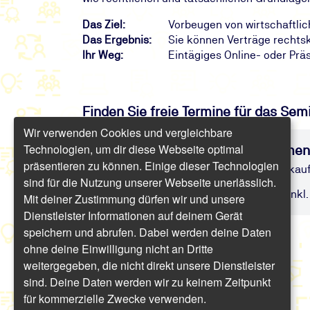
Das Ziel:
Vorbeugen von wirtschaftli
Das Ergebnis:
Sie können Verträge rechtsk
Ihr Weg:
Eintägiges Online- oder Pr
Finden Sie freie Termine für das Sem
Wir verwenden Cookies und vergleichbare
Technologien, um dir diese Webseite optimal
Vertrags- und Claim-Managemen
präsentieren zu können. Einige dieser Technologien
Risikoreduzierung beim Ein- und Verkau
sind für die Nutzung unserer Webseite unerlässlich.
Präsenz/Online | 1 Tag | ab 809,20 € inkl.
Mit deiner Zustimmung dürfen wir und unsere
Dienstleister Informationen auf deinem Gerät
speichern und abrufen. Dabei werden deine Daten
ohne deine Einwilligung nicht an Dritte
weitergegeben, die nicht direkt unsere Dienstleister
sind. Deine Daten werden wir zu keinem Zeitpunkt
für kommerzielle Zwecke verwenden.