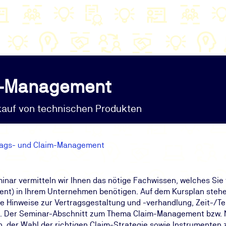
im-Management
kauf von technischen Produkten
rags- und Claim-Management
ar vermitteln wir Ihnen das nötige Fachwissen, welches Sie
t) in Ihrem Unternehmen benötigen. Auf dem Kursplan ste
he Hinweise zur Vertragsgestaltung und -verhandlung, Zeit-
en. Der Seminar-Abschnitt zum Thema Claim-Management bzw.
, der Wahl der richtigen Claim-Strategie sowie Instrumenten 