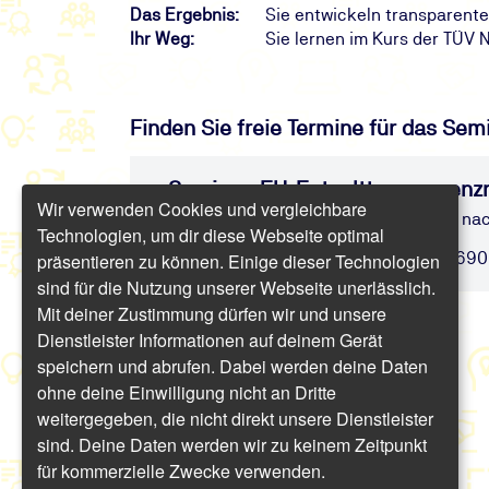
Das Ergebnis:
Sie entwickeln transparente
Ihr Weg:
Sie lernen im Kurs der TÜV
Finden Sie freie Termine für das Sem
Seminar: EU-Entgelttransparenzri
Wir verwenden Cookies und vergleichbare
Vergütungssysteme transparent und nac
Technologien, um dir diese Webseite optimal
präsentieren zu können. Einige dieser Technologien
Online | 1 Tag | ab 821,10 € inkl. USt. (69
sind für die Nutzung unserer Webseite unerlässlich.
Mit deiner Zustimmung dürfen wir und unsere
Dienstleister Informationen auf deinem Gerät
speichern und abrufen. Dabei werden deine Daten
ohne deine Einwilligung nicht an Dritte
weitergegeben, die nicht direkt unsere Dienstleister
sind. Deine Daten werden wir zu keinem Zeitpunkt
für kommerzielle Zwecke verwenden.