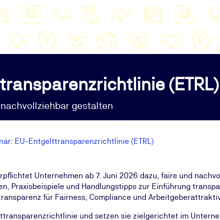
transparenzrichtlinie (ETRL)
nachvollziehbar gestalten
ar: EU-Entgelttransparenzrichtlinie (ETRL)
erpflichtet Unternehmen ab 7. Juni 2026 dazu, faire und nach
en, Praxisbeispiele und Handlungstipps zur Einführung transp
ransparenz für Fairness, Compliance und Arbeitgeberattraktiv
ttransparenzrichtlinie und setzen sie zielgerichtet im Unter