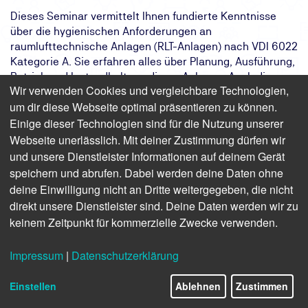
Dieses Seminar vermittelt Ihnen fundierte Kenntnisse
über die hygienischen Anforderungen an
raumlufttechnische Anlagen (RLT-Anlagen) nach VDI 6022
Kategorie A. Sie erfahren alles über Planung, Ausführung,
Betrieb und Instandhaltung dieser Anlagen. Auch die
Wir verwenden Cookies und vergleichbare Technologien,
Durchführung von Hygieneinspektionen gehört zu den
um dir diese Webseite optimal präsentieren zu können.
Inhalten unserer Hygieneschulung. Unsere erfahrenen
Einige dieser Technologien sind für die Nutzung unserer
Referentinnen und Referenten diskutieren mit Ihnen
anhand von Praxisbeispielen die aktuellen
Webseite unerlässlich. Mit deiner Zustimmung dürfen wir
Anforderungen, Richtlinien und Rechtslagen.
und unsere Dienstleister Informationen auf deinem Gerät
speichern und abrufen. Dabei werden deine Daten ohne
Das Ziel:
Sie erwerben fundiertes Wissen über
deine Einwilligung nicht an Dritte weitergegeben, die nicht
Hygieneanforderungen an RLT-Anlagen
direkt unsere Dienstleister sind. Deine Daten werden wir zu
nach VDI 6022 Kategorie A
keinem Zeitpunkt für kommerzielle Zwecke verwenden.
Das Ergebnis:
Sie erlangen den
Qualifizierungsnachweis gemäß VDI
Impressum
|
Datenschutzerklärung
6022 Kategorie A
Ihr Weg:
Die 2-tägige VDI-6022-Schulung
Kategorie A der TÜV NORD Akademie.
Einstellen
Ablehnen
Zustimmen