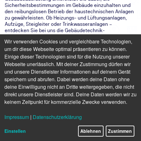
Sicherheitsbestimmungen im Gebäude einzuhalten und
den reibungslosen Betrieb der haustechnischen Anlagen
zu gewährleisten. Ob Heizungs- und Lüftungsanlagen,
Aufzüge, Steigleiter oder Trinkwasseranlagen –
entdecken Sie bei uns die Gebäudetechnik-
Weiterbildung für Ihren gewünschten Bereich.
Wir verwenden Cookies und vergleichbare Technologien,
um dir diese Webseite optimal präsentieren zu können.
Einige dieser Technologien sind für die Nutzung unserer
Ihre Ansprechpartner
Webseite unerlässlich. Mit deiner Zustimmung dürfen wir
und unsere Dienstleister Informationen auf deinem Gerät
speichern und abrufen. Dabei werden deine Daten ohne
deine Einwilligung nicht an Dritte weitergegeben, die nicht
direkt unsere Dienstleister sind. Deine Daten werden wir zu
keinem Zeitpunkt für kommerzielle Zwecke verwenden.
Impressum
|
Datenschutzerklärung
Mein Name ist
Maike Dittberner
Als Produktmanagerin helfe ich Ihnen gerne persönlich
weiter
Einstellen
Ablehnen
Zustimmen