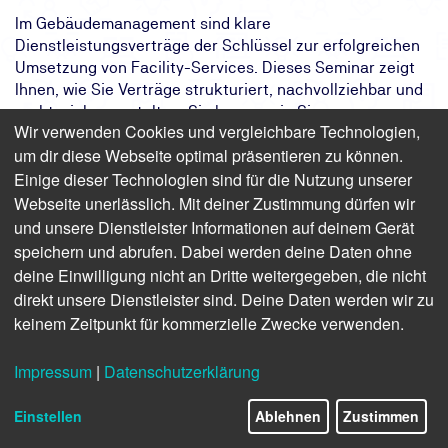
Im Gebäudemanagement sind klare
Dienstleistungsverträge der Schlüssel zur erfolgreichen
Umsetzung von Facility-Services. Dieses Seminar zeigt
Ihnen, wie Sie Verträge strukturiert, nachvollziehbar und
rechtssicher gestalten. Sie lernen, wie Sie
Wir verwenden Cookies und vergleichbare Technologien,
Verantwortlichkeiten, Qualitätsstandards und Prozesse
um dir diese Webseite optimal präsentieren zu können.
klar definieren – und damit Fehler, Kosten und
Einige dieser Technologien sind für die Nutzung unserer
Streitigkeiten vermeiden. Durch praxisnahe Fallbeispiele
und ein ausführliches Skript erhalten Sie konkrete
Webseite unerlässlich. Mit deiner Zustimmung dürfen wir
Werkzeuge für Ihre tägliche Arbeit. Ideal für alle, die
und unsere Dienstleister Informationen auf deinem Gerät
Facility-Verträge aufsetzen, prüfen oder umsetzen.
speichern und abrufen. Dabei werden deine Daten ohne
deine Einwilligung nicht an Dritte weitergegeben, die nicht
Das Ziel:
Sie verstehen, wie Sie Facility-Verträge
direkt unsere Dienstleister sind. Deine Daten werden wir zu
rechtssicher und transparent gestalten.
keinem Zeitpunkt für kommerzielle Zwecke verwenden.
Impressum
|
Datenschutzerklärung
Finden Sie freie Termine für das Seminar
Einstellen
Ablehnen
Zustimmen
Seminar: Dienstleistungsverträge in