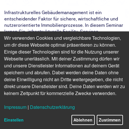
Infrastrukturelles Gebäudemanagement ist ein
entscheidender Faktor für sichere, wirtschaftliche und
nutzerorientierte Immobilienprozesse. In diesem Seminar
lernen Sie, infrastrukturelle Facility-Services
Wir verwenden Cookies und vergleichbare Technologien,
professionell zu planen, zu vergeben, zu steuern und zu
um dir diese Webseite optimal präsentieren zu können.
kontrollieren. Sie erhalten praxisnahes Wissen zu den
Themen Reinigung, Hausmeisterdienste,
Einige dieser Technologien sind für die Nutzung unserer
Sicherheitsdienste, Außenanlagenpflege, Winterdienst,
Webseite unerlässlich. Mit deiner Zustimmung dürfen wir
Verpflegung sowie Workplace- und Support-Services. So
und unsere Dienstleister Informationen auf deinem Gerät
schaffen Sie klare Verantwortlichkeiten, transparente
speichern und abrufen. Dabei werden deine Daten ohne
Qualitätsstandards und belastbare Abläufe im
deine Einwilligung nicht an Dritte weitergegeben, die nicht
Gebäudebetrieb.
direkt unsere Dienstleister sind. Deine Daten werden wir zu
keinem Zeitpunkt für kommerzielle Zwecke verwenden.
Das Ziel:
Sie steuern infrastrukturelle Services
sicherer, wirtschaftlicher und
strukturierter
Impressum
|
Datenschutzerklärung
Das Ergebnis:
Sie gewinnen Klarheit über Pflichten,
Qualität, Verträgen und
Einstellen
Ablehnen
Zustimmen
Serviceprozessen