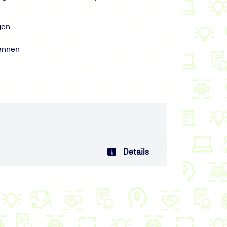
gen
kennen
Details