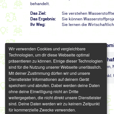
behandelt.
Das Ziel:
Sie verstehen Wasserstoffte
Das Ergebnis:
Sie können Wasserstoffproje
Ihr Weg:
Sie lernen die Wirtschaftl
Finden Sie freie Termine für das Sem
Wir verwenden Cookies und vergleichbare
Technologien, um dir diese Webseite optimal
Wasserstoff-Schulung: Wirtschaft
präsentieren zu können. Einige dieser Technologien
sind für die Nutzung unserer Webseite unerlässlich.
Überblick über die Grundlagen, Kosten,
Mit deiner Zustimmung dürfen wir und unsere
Präsenz/Online | 8 UE | ab 761,60 € inkl.
Dienstleister Informationen auf deinem Gerät
speichern und abrufen. Dabei werden deine Daten
ohne deine Einwilligung nicht an Dritte
weitergegeben, die nicht direkt unsere Dienstleister
sind. Deine Daten werden wir zu keinem Zeitpunkt
für kommerzielle Zwecke verwenden.